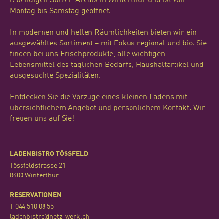
lebendigen Sulzer-Areals in Winterthur und ist von
Montag bis Samstag geöffnet.
In modernen und hellen Räumlichkeiten bieten wir ein
ausgewähltes Sortiment – mit Fokus regional und bio. Sie
finden bei uns Frischprodukte, alle wichtigen
Lebensmittel des täglichen Bedarfs, Haushaltartikel und
ausgesuchte Spezialitäten.
Entdecken Sie die Vorzüge eines kleinen Ladens mit
übersichtlichem Angebot und persönlichem Kontakt. Wir
freuen uns auf Sie!
LADENBISTRO TÖSSFELD
Tössfeldstrasse 21
8400 Winterthur
RESERVATIONEN
T 044 510 08 55
ladenbistro@netz-werk
.ch