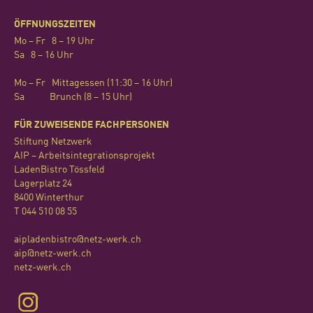
ÖFFNUNGSZEITEN
Mo – Fr 8 – 19 Uhr
Sa 8 – 16 Uhr
Mo – Fr Mittagessen (11:30 – 16 Uhr)
Sa Brunch (8 – 15 Uhr)
FÜR ZUWEISENDE FACHPERSONEN
Stiftung Netzwerk
AIP – Arbeitsintegrationsprojekt
LadenBistro Tössfeld
Lagerplatz 24
8400 Winterthur
T 044 510 08 55
aipladenbistro@netz-werk
.ch
aip@netz-werk
.ch
netz-werk.ch