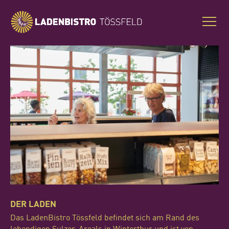
DER LADEN
Das LadenBistro Tössfeld befindet sich am Rand des